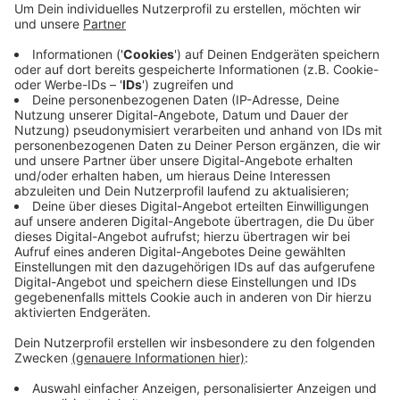
verurteilt - wegen versuchten Mordes in drei Fällen
und gefährlicher Körperverletzung. Der Anwalt des
Jungen hatte zwar von einem milden Urteil
gesprochen, aber dennoch Revision beantragt.
Sein Mandant blieb deswegen bisher auf freiem
Fuß. Er hatte im Februar 2024 sich und vier
Mitschüler mit einem Messer verletzt.
Veröffentlicht:
Donnerstag, 08.05.2025 12:10
Anzeige
Anzeige