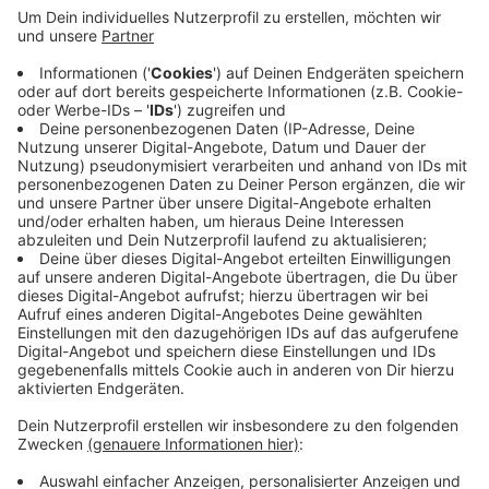
Komplizen den Paketboten in einem Hausflur
überfallen haben. Laut Urteil bedrohte er ihn mit
einer Gaspistole und sprühte ihm Pfefferspray in
die Augen, um ihm ein Paket abzunehmen, das er in
dem Haus zustellen wollte. Neben dem
Freizeitarrest muss der junge Wuppertaler auch
500 Stunden gemeinnützig arbeiten. Außerdem
muss er sich im Berufsinformationszentrum der
Arbeitsagentur bertaten lassen.
Veröffentlicht:
Dienstag, 08.07.2025 06:13
Anzeige
Anzeige