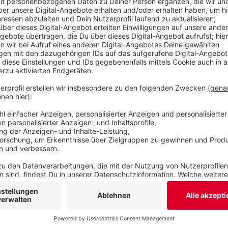
Baukosten mit insgesamt 120.000 Euro für uns ver
Wuppertal will sich mit Düsseldorf und dem Kreis
Folgekooperationsvertrag einigen. Damit soll zu
Bauunternehmen für die Arbeiten beauftragt wird
Veröffentlicht:
Donnerstag, 27.10.2022 16:56
Anzeige