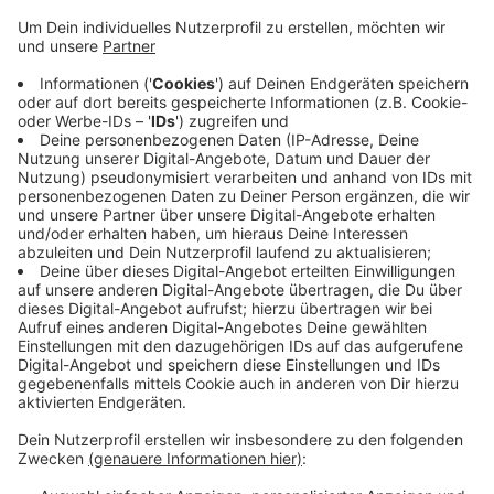
Masken tragen und generell Abstand halten.
Deswegen werden zwischen den Besuchern oft
Plätze freigelassen. Im Opernhaus zum Beispiel
bleibt jeder zweite Sitz frei. Das macht sich auch
finanziell bemerkbar. Vor allem für private
Betreiber sind die finanziellen Ausfälle schwer zu
verkraften. Alle hoffen, dass die Corona-
Schutzverordnung des Landes NRW nach den
Sommerferien nicht wieder verschärft wird und sie
Planungssicherheit haben.
Veröffentlicht:
Montag, 27.07.2020 06:48
Anzeige