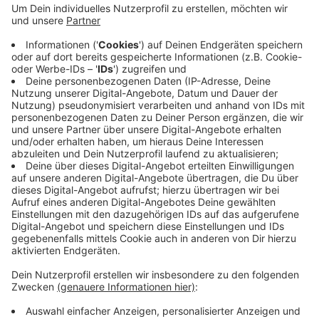
Europameisterschaft im Barmer Brauhaus. Er
fühle sich weiter sicher und habe keine Angst bei
seinen Events. Feste abzusagen könne nicht der
Weg sein, meint der Wuppertaler Veranstalter. Man
dürfe sich von Fanatikern nicht den Spaß am Leben
nehmen lassen. Derkum organisiert auch das
Bergische Oktoberfest in einem Monat in
Solingen.
Veröffentlicht:
Dienstag, 27.08.2024 18:09
Anzeige
Anzeige