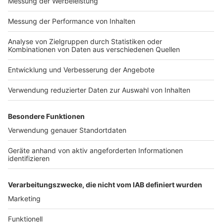
Veranstalter "keinerlei Kosten einsparen kann."
Anzeige
Gibt es eine Möglichkeit, sich im Vorfeld vor
einer Absage abzusichern?
Anzeige
Für Privatpersonen sei es schwierig. Veranstalter und
Dienstleister könnten sich hingegen mit sogenannten
"Ausfallversicherungen" absichern. Doch Funke
ergänzt, dass "Versicherungen nach Corona umdenken"
könnten und womöglich den Veranstaltern weniger
entgegenkommen könnten, als erwartet.
Anzeige