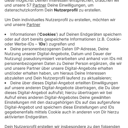
Düsseldorf, spezialisiert auf Event- und
Veranstaltungsrecht, gesprochen.
Anzeige
Müssen Ticketpreise erstattet werden?
Anzeige
Bei abgesagten Veranstaltungen werden zumeist die
Ticketpreise erstattet, oder die Tickets behalten
auch für einen genannten Ausweichtermin die
Gültigkeit. Gilt das auch bei Absagen aufgrund
Coronavirus? Elmar Funke sagt: "Im Zweifel ist alles zu
bezahlen".
Anzeige