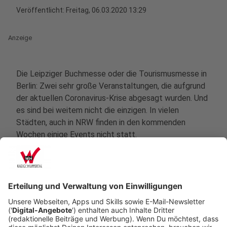
Veröffentlicht:
Freitag, 06.03.2020 13:29
Anzeige
Die Leipziger Buchmesse oder die Tourismusmesse in
Berlin: Zwei sehr große Veranstaltungen, die aufgrund
der aktuellen Coronavirus-Krise abgesagt wurden. Und
es sind bei weitem nicht die einzigen. In vielen
Städten, auch in NRW finden in den kommenden
Wochen einige Events nicht statt.
Anzeige
Was steht einem Ticketinhaber überhaupt zu? Wir
versuchen, einige naheliegende Fragen aufzuklären.
Deshalb haben wir mit Elmar Funke, Rechtsanwalt aus