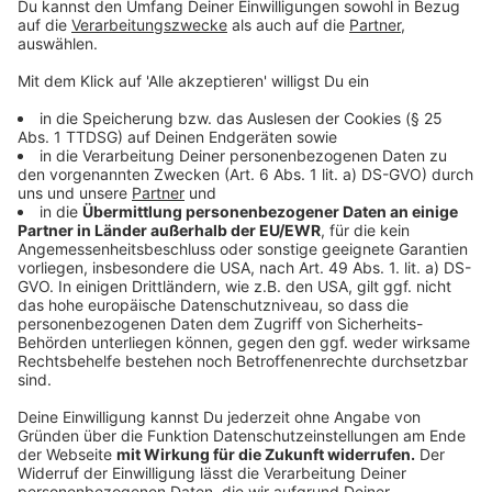
Es gibt keine Regel dafür, dass eine bestimmte Messe
oder ein bestimmtes Event nachgeholt werden
müssen. Funke: "Das ist bei manchen Messen auch
nicht sinnhaft." Ohne "höhere Gewalt" sei ja alles zu
erstatten.
Anzeige
Wann muss ein Veranstalter in Erwägung
ziehen, sein Event abzusagen?
Anzeige
Bei dieser Frage komme es "stark auf den Einzelfall
an", wie der Rechtsanwalt erklärt. Zwei Beispiele: Eine
Messe mit hohem italienischen oder asisatischem
Gästeprofil oder eine Veranstaltung an einem Ort mit
einer hohen "Coronafallanzahl". Funke weist bei dieser