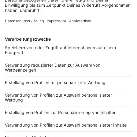
Frage auch auf Richtlinien des Robert-Koch-Instituts
(RKI) hin. Eine Richtlinie könnte hierbei sein, bei Gästen
einer Veranstaltung aus Risikogebieten (wie China,
nördliche Provinzen Italiens) eine Absage in Erwägung
zu ziehen
Anzeige
Gibt es Ausnahmen, bei denen Besucher
einer Veranstaltung ihre Kosten nicht
zurückerstattet bekommen?
Anzeige
Für Funke seien solche Ausnahmen "denkbar, aber
selten". Das sei eventuell der Fall, wenn bei einer
Veranstaltung "höhere Gewalt" vorliegt und der