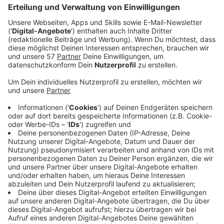
Supermärkte. Das Konsumverhalten sei
zurückhaltender, diesen Monat hat sich das
nochmal verstärkt, so Handelsverband-
Geschäftsführer Björn Musiol vom
Handelsverband:
„Insbesondere, dass man eben einfach auch
da preisbewusst stärker einkauft, stärker
auf die Preise schaut, das vergleicht und
auch, dass man auch die Eigenmarken, die
auch die Supermärkte dann schon seit vielen
Jahren führen, auch stärker genutzt werden,
was wir auch jetzt schon im letzten Jahr, also
Mitte letzten Jahres, auch verstärkt auch
gesehen haben." -
Björn Musiol,
Geschäftsführer Handelsverband Rheinland
Geschäftsstelle Wuppertal