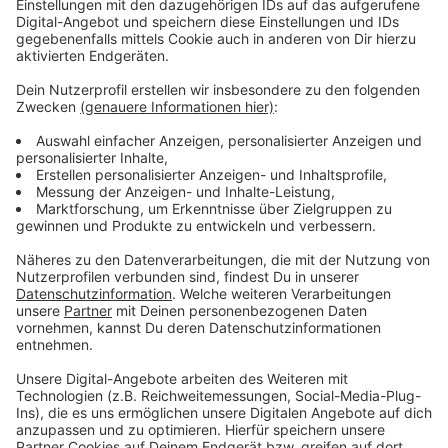
Im Schnitt sind Lebensmittel in Deutschland seit
2019 um 37 Prozent teurer geworden - das zeigt
eine Studie der Europäischen Zentralbank.
Dagegen müsse die Politik was tun, fordert der
Handelsverband
„Wir fordern, dass man da einfach über
weitere Entlastungen gezielt dann auch
nachdenkt, die effektiv dann auch bei den
Kunden und Kundinnen ankommen. Wenn man
nicht so viel Einkommen hat, dann
dementsprechend auch sich die Dinge noch
leisten zu können." -
Björn Musiol,
Geschäftsführer Handelsverband Rheinland