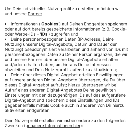
dort Dokumente.
Mail:
wuppertal@verbraucherzentrale.nrw
Zur Homepage geht es hier.
Hier geht es zum speziellen Corona-Angebot.
Veröffentlicht:
Donnerstag, 19.03.2020 05:55
Anzeige