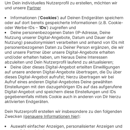
zunächst um die Stadt Essen. Beide Seiten haben
Stillschweigen vereinbart, aber kommenden
Donnerstag (05.12.19) soll es ein Ergebnis geben.
Und das hat für Wuppertal vielleicht
Vorbildcharakter. Die Vergleichsverhandlungen für
unsere Stadt sollen wie berichtet im Februar
stattfinden.
Veröffentlicht:
Donnerstag, 28.11.2019 06:48
Anzeige
Anzeige