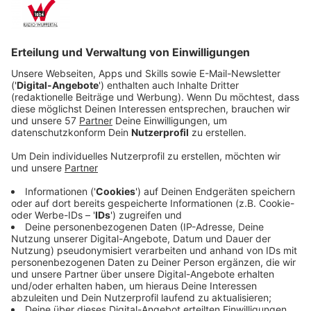
Jetzt gibt es eine erste Bilanz: Dieses Jahr gab es
bereits 40 Einsätze.
Das VU-Team kommt zu besonders schlimmen
Verkehrsunfällen - also wenn es Tote und
Schwerstverletzte gibt, eine Unfallflucht, ein
illegales Autorennen mit Personenschaden oder
bei Unfällen mit besonders großem öffentlichen
Interesse wie beispielsweise einem verunglückten
Schulbus. In Wuppertal arbeiten zehn Menschen
unter der Leitung von John Schäfer im VU-Team.
Das sind Polizistinnen und Polizisten, aber auch
Kfz-Meisterinnen und -meister.
Das VU-Team sichert die Spuren an einer
Unfallstelle. Das bedeutet: Fotos und