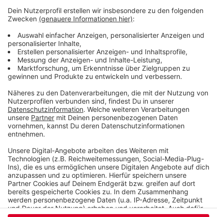
Gittern. Dessen Vater ist der heute 59jährige Sohn der
Springmanns. Er wollte die Figur zum Andenken an
seine Eltern in seinem eigenen Garten aufstellen und
ist bestürzt über den Diebstahl.
Der reine Materialwert der Skulptur dürfte bei rund
1.000 Euro liegen, der tatsächliche Wert deutlich
darüber. Hinweise zum Verbleib des Kunstwerks nimmt
die Wuppertaler Polizei entgegen.
Anzeige
Anzeige