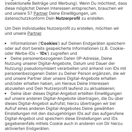
Veröffentlicht:
Mittwoch, 27.05.2020 08:40
Anzeige
Weitere Informationen
Anzeige
Die Springmann-Villa ist vor einiger Zeit abgerissen
worden. Irgendwann danach wurde die Figur offenbar
gestohlen. Experten vermuten, dass Metalldiebe die
150 Kilo schwere Skulptur entwendet haben. Sie
stammt von der verstorbenen Wuppertaler Bildhauerin
Ulle Hees und stellt die griechische Göttin Daphne dar.
Der Enkel des Ehepaares sitzt seit anderthalb Jahren
wegen Mordes an seinen Großeltern lebenslang hinter