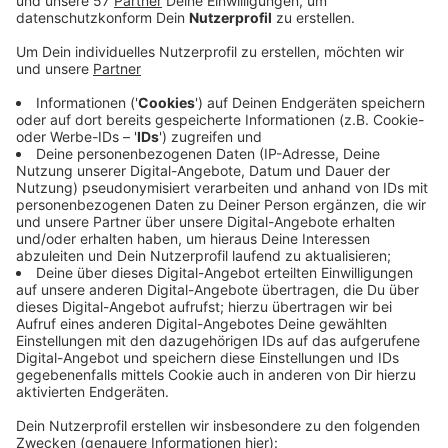
wurde von dem Täter an der Haustür
angesprochen, dann folgte er ihr offenbar ins
Haus und versuchte, ihr die Tasche wegzunehmen.
Die Frau wehrte sich, dabei ist der Mann
hingefallen und hat ein Messer verloren.
Anschließend ist er ohne Tasche auf einem E-
Scooter geflohen. Die Frau wurde leicht verletzt.
Die Polizei beschreibt den Täter so:
Ca. 17-20 Jahre alt
Etwa 1,70 m groß
Oberlippenbart, Baseballkappe mit grünem
Schirm, dunkler Kapuzenpullover und eine
dunkle Jacke und eine dunkle Hose
Wer Hinweise geben kann, wird gebeten, sich unter
der 0202 / 284 0 zu melden.
Veröffentlicht:
Mittwoch, 04.02.2026 06:18