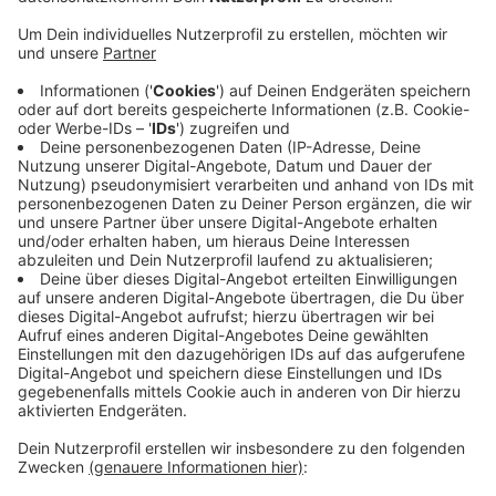
Deutsche muss jetzt 5 Jahre und 9 Monate ins
Jugendgefängnis - für versuchten Mord in zwei
Fällen, zusammen mit gefährlicher
Körperverletzung. Er hatte nach einem Streit mit
zwei Gruppen im Bus das Messer rausgeholt und
um sich gestochen. Seine zwei Opfer sind
deutsch-türkische Staatsangehörige, 19 und 20
Jahre alt. Ein junger Mann bekommt das Messer in
den Bauch und ins Gesicht, die Staatsanwaltschaft
nennt die Wunden lebensgefährlich. Der andere
junge Mann wird mit mehreren Schnittwunden am
Kopf schwer verletzt.
Veröffentlicht:
Dienstag, 09.06.2026 05:59
Anzeige