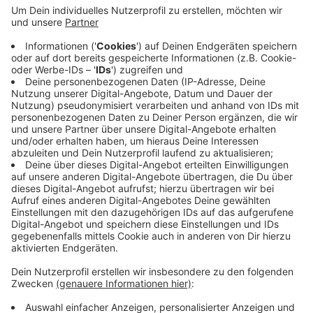
Kältehotline kümmern sich Ordnungsamt oder
Feuerwehr darum, dass den betroffenen Menschen
ein warmer Schlafplatz und andere Hilfe
angeboten wird. In den vergangenen sieben Tagen
hat ein Obdachloser die Angebote angenommen -
zehn lehnten ab. Aber Ordnungsamt und
Streetworker wollen die jetzt noch mehrfach
besuchen.
Veröffentlicht:
Mittwoch, 10.01.2024 06:23
Anzeige
Anzeige