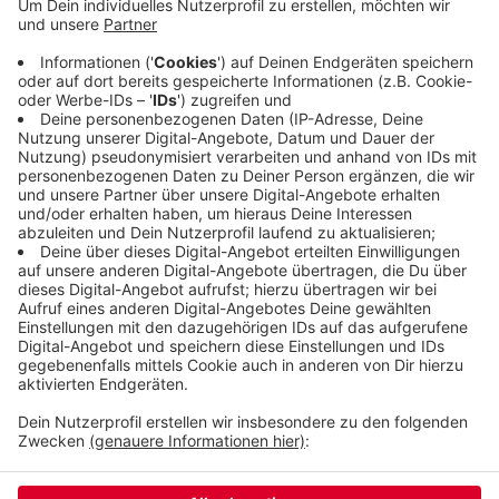
gefolgt von Handel, Handwerk und Gastgewerbe.
Die IHK weist darauf hin, dass es bald weitere
Möglichkeiten für Unternehmen gibt, Hilfe zu
bekommen. Sie können Bundesmittel aus dem
Konjunkturpaket beantragen - die sogenannte
Überbrückungshilfe.
Veröffentlicht:
Samstag, 04.07.2020 08:39
Anzeige
Anzeige