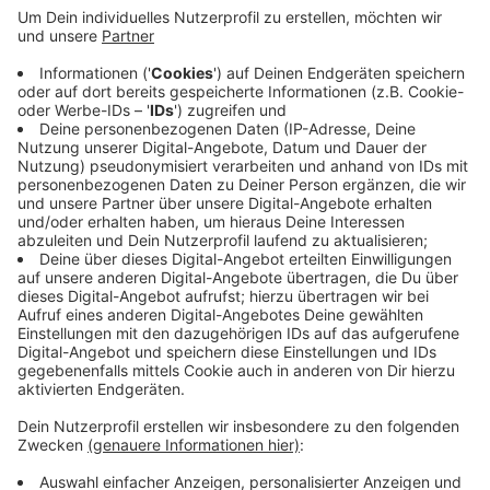
mindestens 18 sind, können noch bis zum 25.
August Fotos einsenden. Im Oktober findet dann
die große Preisverleihung statt. Infos zum
Fotopreis und zu den Teilnahmebedingungen findet
ihr auf RadioWuppertal.de unter dem Stichwort
"Aktionen". Veranstalter des Wuppertaler
Fotopreis sind die Volksbank im Bergischen Land,
das Druckhaus Ley + Wiegandt und die
Wuppertaler Rundschau.
Veröffentlicht:
Montag, 15.07.2019 11:56
Anzeige
Anzeige