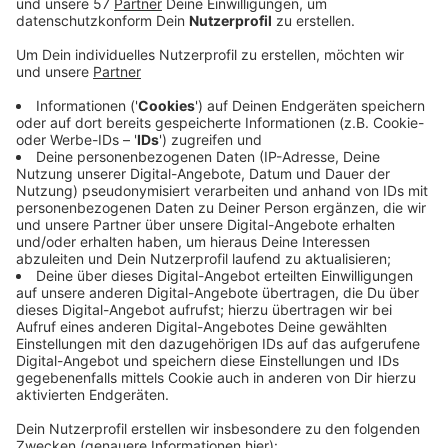
Bethesda sieben Menschen mit Covid-19 auf der
Intensivstation. Im Helios-Klinikum sind es 15, im
Petrus-Krankenhaus drei. Damit sind ein Drittel
der Intensivpatienten Corona-Kranke. Noch sei die
Situation unter Kontrolle. Viel Luft nach oben gäbe
es aber nicht mehr, heißt es aus dem Bethesda.
Das Problem sei vor allem, dass die Pflege von
Corona-Intensivpatienten sehr aufwändig sei.
Dadurch werde das Personal langsam knapp, auch
wenn immer noch genug Intensivbetten frei seien.
In den nächsten Wochen rechnen die
Krankenhäuser mit noch mehr Corona-Patienten.
Für den Fall haben sie einen Notfallplan
ausgearbeitet: Mehr Personal von anderen
Stationen auf die Intensivstation holen, nicht
lebensnotwendige Operationen verschieben. Die
Krankenhäuser fühlen sich damit gut vorbereitet.
Veröffentlicht:
Mittwoch, 16.12.2020 06:26