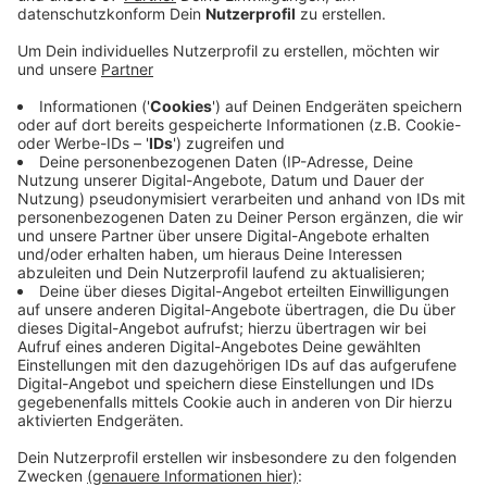
der Suche ist, kann sich an die IHK wenden und sich
beraten lassen. Das geht zum Beispiel online, aber
auch telefonisch. Das neue Ausbildungsjahr
startet am 1. August.
Ausbildungsplatzsuchende können das
kostenfreie Online-Angebot der IHK unter
www.ihk-lehrstellenboerse.de nutzen, um freie
Ausbildungsplätze zu finden. Alternativ kann man
sich direkt bei der IHK-Beraterin für „Passgenaue
Besetzung“ melden: Miriam Schöpp, E-Mail:
ausbildungsplatz@bergische.ihk.de, T. 0202/2490-
833. Sie vermittelt den Bewerbern die passenden
Ausbildungsstellen.
Veröffentlicht:
Montag, 22.07.2019 06:16
Anzeige