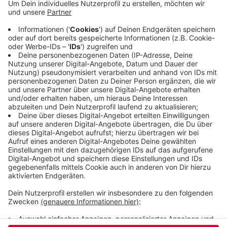
"Zeit der Sternschnuppen" gibt es seit mehreren
Jahren und viele verschiedene Firmen und
Organisationen beteiligen sich. Ein
Weihnachtsbaum mit Wunsch-Sternen stand zum
Beispiel im Elberfelder Rathaus. Wegen Corona
sind im Moment besonders viele Familien in
finanzieller Not, heißt es von der Stadt.
Veröffentlicht:
Dienstag, 15.12.2020 17:00
Anzeige
Anzeige