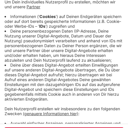
noch nie gemacht, freut sich das Deutsche Rote
Kreuz. Das hofft, dass aus den Menschen jetzt
Mehrfachspenderinnen und -spender werden. Die
Chance zum Spenden gibt es regelmäßig, zum
Beispiel heute (17.12.24) in Beyenburg oder am Tag
vor Silvester im Barmer Brauhaus.
Alle
Wuppertaler Termine des DRK
Veröffentlicht:
Dienstag, 17.12.2024 06:38
Anzeige
Anzeige