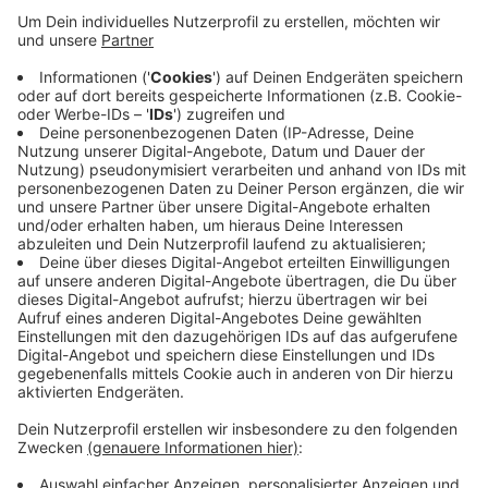
sei, dass die Kastrationspflicht für Katzen, die
draußen unterwegs sind, nicht konsequent
umgesetzt wird. Stein appelliert an alle
Besitzerinnen und -besitzer, ihre Tiere kastrieren
zu lassen. Und auch wer wilde Katzen füttert,
sollte die einmal zum Tierarzt bringen und
kastrieren lassen. Der Katzenschutzbund verleiht
Fangboxen und übernimmt die Kosten für die
Kastration.
Mehr dazu
Veröffentlicht:
Dienstag, 01.08.2023 06:35
Anzeige