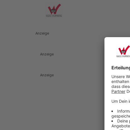
Anzeige
Anzeige
Anzeige