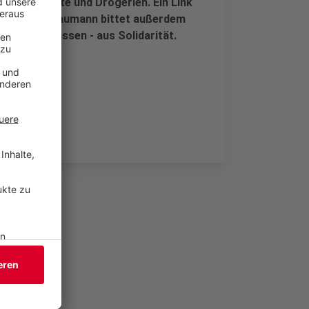
, Supermärkte und Drogerien. Ein Link
sminister Laumann bittet außerdem
impfen zu lassen - aus Solidarität.