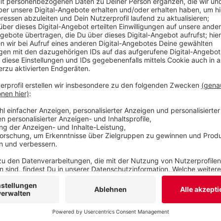
anderem folgende Branchen: alle Schulen, Justiz
zur Liste des Landes steht
hier
. NRW-Gesundheit
alle ab 60 darum, sich mit Astrazeneca in Praxen 
Veröffentlicht:
Donnerstag, 06.05.2021 06:20
Anzeige