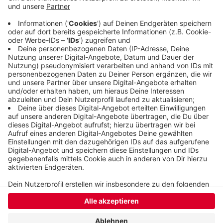
den Mindestlohn zugrunde legt. De facto sei es
vermutlich noch mehr gewesen, heißt es von der
Gastro-Gewerkschaft NGG. Der Überstunden-Berg
sei auch ein Symptom des Fachkräftemangels.
Veröffentlicht:
Dienstag, 07.11.2023 13:55
Anzeige
Anzeige
Anzeige