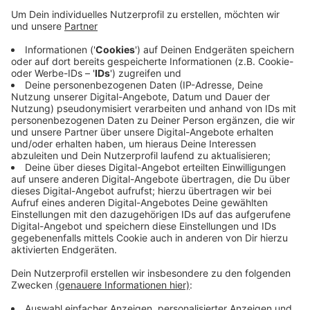
immer noch sehr viele überschuldete Menschen.
Überschuldet heißt: Sie haben so viele Schulden,
dass sie sie in absehbarer Zeit nicht zurückzahlen
können. 401 Kreise und kreisfreie Städte gibt es in
Deutschland und Wuppertal steht im
Schuldneratlas auf Platz 396. Von allen
volljährigen Wuppertalern sind 17,7 Prozent
überschuldet. Unsere Stadt gehört schon seit
Langem zu den Schlusslichtern im Schuldneratlas,
der jedes Jahr aktualisiert wird.
Veröffentlicht:
Mittwoch, 11.11.2020 11:09
Anzeige