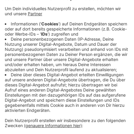
Kita|Concept verlegt seine Zentrale in die
VillaMedia, bildet dort in einer Akademie
pädagogische Fachkräfte weiter und betreibt eine
neue Kita - für Kinder aus dem Stadtteil und von
Mitarbeitern der umliegenden Unternehmen. In der
ehemaligen Küche der Eventlocation wird künftig
das Essen für alle Wuppertaler Kitas von
Kita|Concept gekocht. Das Unternehmen wird aber
nicht Mieter, sondern hat die gesamte VillaMedia
gekauft. In dem Gebäudekomplex sitzen aktuell
rund 20 Unternehmen.
Veröffentlicht:
Dienstag, 24.11.2020 06:46
Anzeige