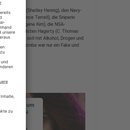
 Ava Winters (Shelley Hennig), den Navy-
runk (Terrence Terrell), die Sniperin
Paul Yung (Eugene Kim), die NSA-
omben-Spezialisten Hagerty (C. Thomas
rt. Und das soll mit Alkohol, Drogen und
ie fest. Die Bombe war nur ein Fake und
ustimmung, um
-Service zu
ervice eines