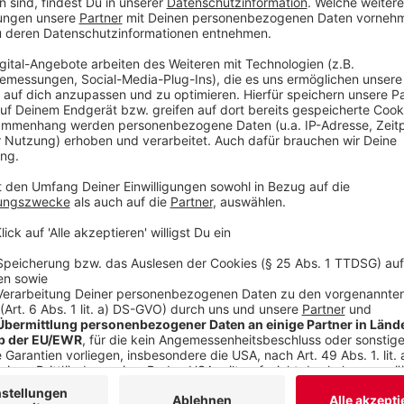
Drittanbieters, um V
einzubetten. Dieser Servi
Ihren Aktivitäten sammeln.
die Details durch und s
Nutzung des Service zu, 
anzusehen
Mehr Informati
Unter Alkohol- und Drogeneinfluss muss das Team nu
Akzeptieren
nukleare Explosion und damit die Vernichtung von La
powered by
Usercentrics Co
Anzeige
Platform
©
Copyright: Netflix
Die Party zur Feier ihres Coups artet etwas aus.
Anzeige