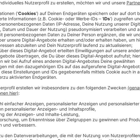
Die Elite-Einheit der US-Streitkräfte um CIA-Agentin
Seal Chad McKnight (Nick Zanoo) und seinen Kumpel T
Angela Gomez (Paola Lázaro), den Helikopter-Pilot 
Technikerin Maya Lerner (Kimi Rutledge) und den B
Howell) haben soeben einen Bombenanschlag verhinde
Sex ordentlich gefeiert werden. Doch dann stellen s
die echte Bedrohung steht noch aus.
Streaming-Dienst: Netflix
Anzeige
Wir benötigen Ihre Z
den YouTube Video
laden!
Wir verwenden einen S