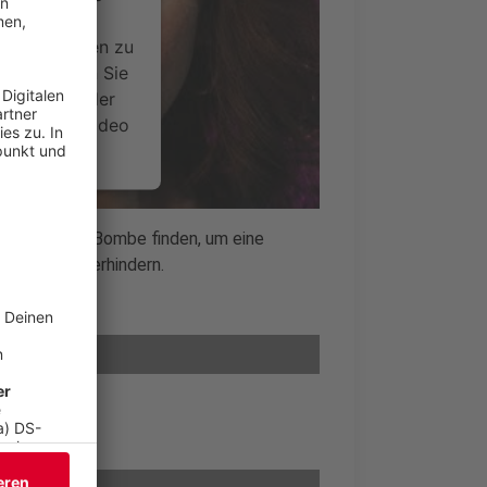
ideoinhalte
ce kann Daten zu
 Bitte lesen Sie
timmen Sie der
um dieses Video
.
onen
n die echte Bombe finden, um eine
s Vegas zu verhindern.
nsent Management