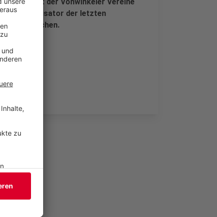
chaftsfest der Vohwinkeler Vereine
. Der Organisator der letzten
me zu erreichen.