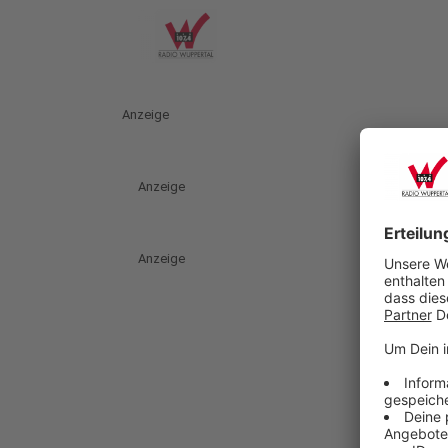
Anzeige
Anzeige
Anzeige