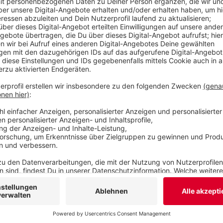
letzten September-Wochenende nur das Nachbars
und der Vohwinkel-Tag der Einzelhändler gefeiert
Flohmärkte war bisher nicht für eine Stellungnah
Veröffentlicht:
Freitag, 09.08.2019 13:46
Anzeige