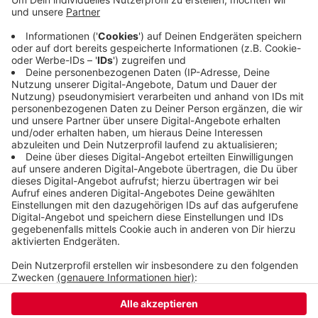
Fahrspur des Busses gewechselt, weswegen der
Busfahrer in die Eisen gehen musste. Der weiße
Sprinter fuhr weiter - die Polizei hofft, den Wagen
mithilfe von Zeugen zu finden. Der Unfall passierte
gestern um 16:50 Uhr.
Veröffentlicht:
Mittwoch, 18.12.2024 15:46
Anzeige
Anzeige
Anzeige