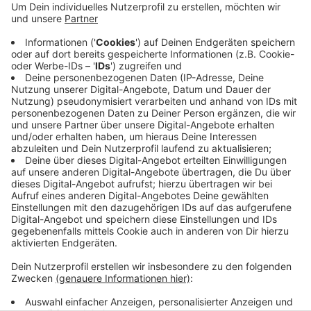
hatte, schaffte es gerade noch auszuweichen.
Aber dabei kippte der LKW um und der 42 Jahre
alte Fahrer wurde schwer verletzt. Weil der LKW-
Tank aufriss, liefen mehrere Hundert Liter Diesel
auf die Fahrbahn und in die Erde. Die Vollsperrung
hat im morgendlichen Berufsverkehr für
erhebliche Staus gesorgt, auch in der Stadt.
Veröffentlicht:
Dienstag, 25.10.2022 05:55
Anzeige
Anzeige