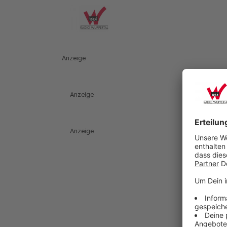
Anzeige
Anzeige
Anzeige