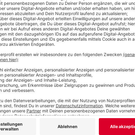
Laura Potting
Von Null auf Potting: "Rekord
Anzeige
Es gibt diese Dinge im Leben, die können uns zur Weiß
Schneefall. Eiskratzen am frühen Morgen. Leute, die
seltsame Wörter benutzen. Wo andere sich vor Verz
ziehen oder ihren Kopf gegen die Wand hauen wollen
Potting ein Karussell los. Irgendwo zwischen wirren
Alltagsbeobachtung. Ein bisschen ausgeflippt, meist
Anzeige