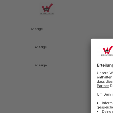
Anzeige
Anzeige
Anzeige