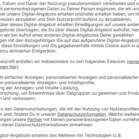
Anzeige
Laura Potting
Von Null auf Potting: "Weihna
Anzeige
Es gibt diese Dinge im Leben, die können uns zur Weiß
Schneefall. Eiskratzen am frühen Morgen. Leute, die
seltsame Wörter benutzen. Wo andere sich vor Verz
ziehen oder ihren Kopf gegen die Wand hauen wollen
Potting ein Karussell los. Irgendwo zwischen wirren