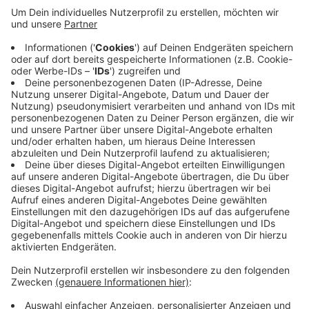
der Beteiligung die Transparenz erhöhen. Auch ein
Dialog über die Pläne ist online möglich, ebenso
wie bei mehreren Veranstaltungen - die nächste ist
am 21. November zum Thema Altschulden. Alle
Infos und die Möglichkeit zum Mitmachen gibt es
hier
.
Veröffentlicht:
Mittwoch, 16.10.2019 13:39
Anzeige