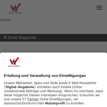
menu
Anzeige
©
Stadt Wuppertal
mail
open_in_new
Teilen:
Vorschläge für den Haushalt bis
Sonntag
Wer Vorschläge für den nächsten Haushalt der
Stadt Wuppertal machen will, hat dafür mehr Zeit.
Die Stadt hat die Frist verlängert. Bis Sonntag
(20.10.19) können Anregungen und Wünsche
eingereicht werden. Die Stadt will mit dieser Art