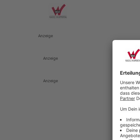
Anzeige
Anzeige
Anzeige