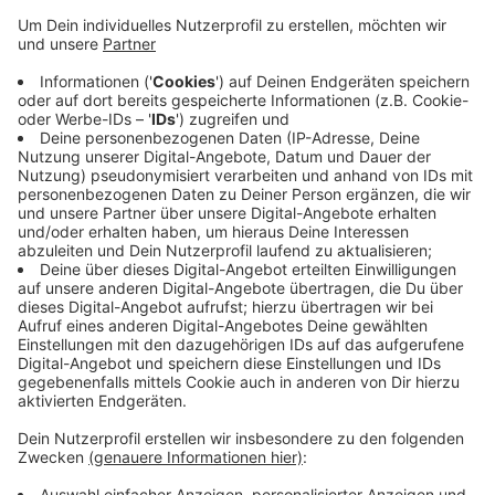
Vertreter aus Kultur, Wirtschaft, Gesellschaft und
Politik in unserer Stadt. Es gibt mehrere
Tanzflächen mit unterschiedlicher Musik. Die
Kartenpreise beginnen bei 29 Euro und werden
heute Morgen ab 8 Uhr verkauft. Beim letzten
Uniball 2019 waren alle Karten nach wenigen Tagen
weg.
https://www.uniballwuppertal.de/
Veröffentlicht:
Montag, 18.07.2022 07:25
Anzeige