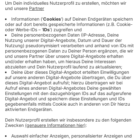
solche Prämien in Aussicht gestellt hat.
Gleichzeitig sagt sie, das sei eine
Fehleinschätzung gewesen. Vorwerk bittet um
Entschuldigung, man werde den Vorgang intern
lückenlos aufklären. Der Vertrieb werde immer an
die aktuelle Lage angepasst. Das Wohlergehen der
Kunden und Mitarbeiter stehe an erster Stelle.
Veröffentlicht:
Donnerstag, 26.03.2020 09:42
Anzeige
Anzeige