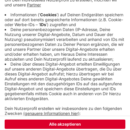
geschädigt durch die lange Trockenheit der
vergangenen Jahre. Das bedeutet, es können
Bäume umfällen oder große Äste runterfallen. Die
Unwetterwarnung bleibe bestehen - für das ganze
Land.
Veröffentlicht:
Donnerstag, 17.02.2022 14:00
Anzeige
Anzeige
Anzeige