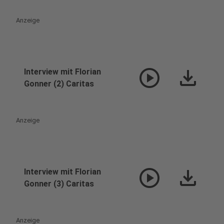
Anzeige
play_circle
download
Interview mit Florian
Gonner (2) Caritas
Anzeige
play_circle
download
Interview mit Florian
Gonner (3) Caritas
Anzeige