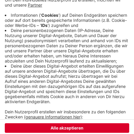
darlegen. Man kann in dem Portal jetzt seine
Postleitzahl eingeben und dann selbst diese
Fragen beantworten - dann erfährt man, mit
welchen Wuppertaler Direktkandidierenden die
eigene Meinung am ehesten übereinstimmt.
Veröffentlicht:
Dienstag, 10.05.2022 14:37
Anzeige
Anzeige
Anzeige