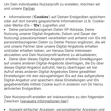
und Ideen gibt. Geplant waren zum Beispiel mehr
Pflanzen und Sitzmöglichkeiten, unter anderem
auch für die Imbissstände, die es auf dem
Wochenmarkt gibt. Die Stadt habe immer wieder
verschoben, vertröstet und vertagt, heißt es,
obwohl es nicht um ein neues Großprojekt gehe,
sondern nur einfache
Verschönerungsmaßnahmen. Und der Neumarkt
sei das Herzstück der Elberfelder Innenstadt.
Veröffentlicht:
Mittwoch, 23.07.2025 15:35
Anzeige
Anzeige