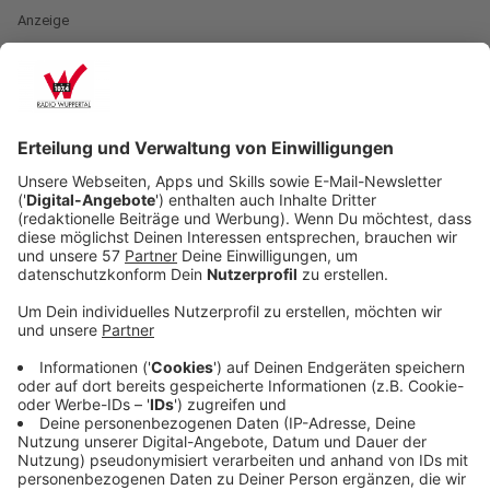
Anzeige
Du stehst in der Küche, kochst ganz
selbstverständlich Reis – und plötzlich schaut dich
jemand entsetzt an:
„Moment mal. Du wäschst den Reis vorher nicht?“
Tja. Sollte man aber. Viele Reissorten können mit
Schadstoffen belastet sein. Durch das Waschen wird
zumindest ein Teil davon entfernt. Wieder was gelernt.
Und wenn wir schon bei Küchenwissen sind: Erdbeeren
solltet ihr besser nicht unter einem harten
Wasserstrahl abspülen. Die Früchte sind empfindlich
und werden schnell matschig. Besser ist ein kaltes
Wasserbad. Wichtig dabei: Den grünen Kelch oben
dranlassen. Sonst zieht die Erdbeere Wasser und