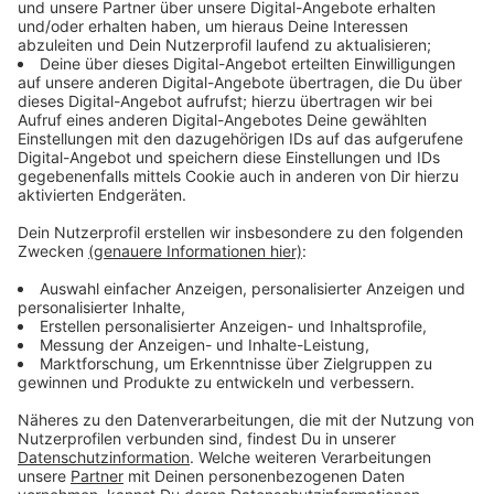
verliert Geschmack.
Es sind genau diese kleinen Dinge, die man jahrelang
falsch macht, ohne es zu merken. Weil’s irgendwie
immer funktioniert hat. Oder weil man es nie anders
gelernt hat.
Zum Beispiel die Schublade unter dem Backofen. Viele
nutzen sie einfach als Lagerplatz für Backformen oder
Pfannen. Dabei ist sie bei einigen Modellen eigentlich
eine Wärmeschublade. Perfekt, um Teller
vorzuwärmen oder Essen warmzuhalten.
Oder das Loch in der Mitte der Nudelkelle. Nein, das
ist nicht nur zum Ablaufen des Wassers da. Damit
könnt ihr auch ungefähr eine Portion Spaghetti
abmessen.
Kleine Tricks, die plötzlich alles sinnvoller machen.
Anzeige