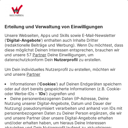
Tutt) scheint sein Leben vorherbestimmt. Doch als
dessen jüngerer Bruder Christopher (Tom Ellis) in
Georges Leben tritt, ändert sich alles: Er erkennt
Washs außergewöhnliches Talent für
Naturwissenschaften und wird zum Mentor des
Jungen.
Veröffentlicht:
Sonntag, 27.07.2025 11:04
Anzeige
Ein traumatisches Ereignis zwingt George zur Flucht –
und katapultiert ihn in ein abenteuerliches Leben, das
ihn von der Karibik über die Arktis bis nach Nordamerika
führt. Auf seiner Reise begegnet er Menschen, die ihn
prägen, herausfordern und ihm neue Wege eröffnen –
darunter auch der charismatische Medwin Harris
(Sterling K. Brown), der selbst eine dunkle