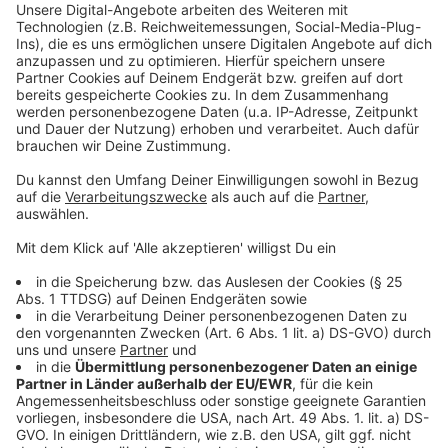
Video anzusehen.
Mehr Informationen
Zwischen Aufbruch, Verlust, neuer Hoffnung und der
Frage nach Gleichheit und Zugehörigkeit entdeckt
Akzeptieren
Wash seine eigene Definition von Familie, Identität –
powered by
Usercentrics Consent
und Freiheit.
Management Platform
Anzeige
©
Copyright: Disney+
Wash reist um die ganze Welt und kann sein
außergewöhnliches naturwissenschaftliches Talent
ausleben.
Anzeige
©
Copyright: Disney+