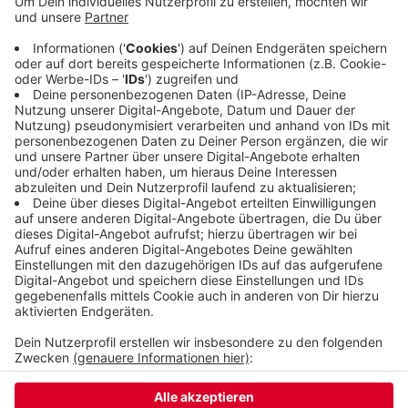
durch den vielen Regen zu aufgeweicht sind.
Außerdem im Programm: Ein Seminar an der Uni
zur Regenwassernutzung, eine Führung durch das
Murmelbachtal und eine Besichtigung der
Kläranlage Kohlfurth.
Zum kompletten Programm
der Wasserwoche
Veröffentlicht:
Freitag, 13.03.2026 11:28
Anzeige
Anzeige
Anzeige