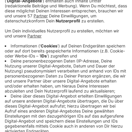
Weihnachtssingen mit unserem Moderator und
Sänger Florian Franke gibt, wenn unsere Kugel-
Bude zumacht. Beim ersten großen Adventssingen
im Stadion am Zoo am vierten Advent wird auch
für Kindertal gesammelt, bislang wurden über
4.000 Karten verkauft.
Termine und Standorte der
Kugel-Buden
:
12.12 Kugelverkauf in Elberfeld auf dem Neumarkt
ab 15.00 Uhr und ab 18 Uhr Weihnachtssingen
19.12 Kugelverkauf in Barmen auf dem Johannes
Rau Platz ab 15 Uhr und ab 18 Uhr
Weihnachtssingen