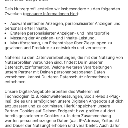
Adventssingen im Stadion am Zoo:
Ein Ticket kostet fünf Euro. 50 Cent davon gehen
an die Radio-Wuppertal-Hilfsaktion Kindertal und
50 Cent an ein internationales Kinderhilfsprojekt.
Auch das Radio-Wuppertal-Team ist am
Stadionsingen beteiligt: Jens und Jasmin Voss
moderieren und unser Kollege und Musiker Florian
Franke spielt Piano. Zu den
Tickets
.
Veröffentlicht:
Montag, 01.12.2025 06:38
Anzeige
Anzeige