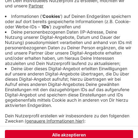
die Tests noch ausstehen oder weil die Ergebnisse
noch fehlen. Die betroffenen Wuppertalerinnen und
Wuppertaler sind in Quarantäne. Das gilt auch für
einige Menschen, die nachweislich Kontakt zu
Infizierten hatten oder aus einem Risikogebiet
eingereist sind.
Veröffentlicht:
Mittwoch, 11.03.2020 08:03
Anzeige
Anzeige
Anzeige