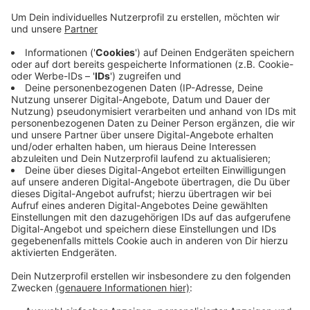
zu zwölf Jahren Haft verurteilt. Die Frau, die jetzt
klagt, war als Jugendliche in den 70er und 80er
Jahren Opfer des Mannes. Sie argumentiert, das
Erzbistum trage eine Mitschuld, unter anderem
weil sich der Missbrauch im Priesterseminar
ereignet habe. Das Bistum lehnt die
Mitverantwortung ab. Zunächst war ein Urteil für
nächste Woche avisiert, jetzt hat die Klägerin aber
neue Aspekte ins Verfahren eingebracht, so dass
weiter verhandelt wird.
Veröffentlicht:
Mittwoch, 11.09.2024 16:06
Anzeige