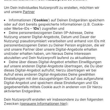
und Patienten alle zwei Monate bekommen. Es gibt
es auch Tabletten, die vor einer HIV Infektion
schützen. Die Aidshilfe macht in diesen Tagen
Aufklärungs-Aktionen
zum Welt-Aidstag am
Sonntag. Heute (29.11.12) macht ein Team in der
Schwebebahn auf HIV und AIDS aufmerksam.
Morgen (30.11.24) findet ein Wintermarkt im Hof
der Aidshilfe an der Simonsstraße statt.
Veröffentlicht:
Freitag, 29.11.2024 06:21
Anzeige