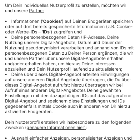
das häufiger, sagte uns die Wuppertaler
Schulreferentin Beate Haude. Sie sieht in dieser
Form des Religionsunterrichts Vorteile: Man rede
mehr miteinander, die Kommunikation verbessere
sich und man erfahre interessante Sachen aus der
jeweils anderen Konfession. Evangelische und
katholische Lehrkräfte wechseln sich immer ab.
Die Schulen müssen das bei der Bezirksregierung
beantragen.
Mehr dazu
Veröffentlicht:
Mittwoch, 11.09.2024 09:47
Anzeige
Anzeige