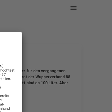
menu
sieht die Bilanz für den vergangenen
i Sonnborn hat der Wupperverband 88
Durchschnitt sind es 100 Liter. Aber
 trocken.