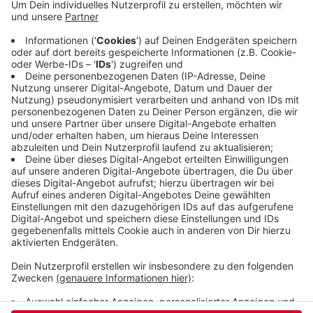
Juni 2019. In ganz NRW hingegen gibt es ein Plus
von 1,4 Prozent. In Wuppertal ist auch die
Auslastung der Hotels geringer als vor Corona. Im
Durchschnitt waren im Juni 46 Prozent der Betten
belegt. Die Zahlen beziehen sich immer nur auf
Hotels und Pensionen, die mindestens zehn Betten
im Angebot haben.
Veröffentlicht:
Donnerstag, 17.08.2023 11:18
Anzeige
Anzeige