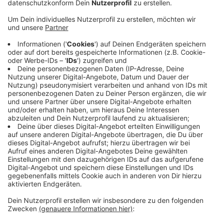
Wuppertal beobachten. Im Jahr 2018 waren es 226,
im Jahr 2019 immerhin 20 weniger. Das ist der
niedrigste Stand seit 10 Jahren, sagt die
Creditreform Wuppertal.
Die höchste Zahl der Verbraucherinsolvenzen gab
es im Jahr 2009, damals waren im ersten Halbjahr
ca. 400 Haushalte in Wuppertal insolvent.
Auch bei den Unternehmensinsolvenzen lässt sich
im Vergleich zum Jahr 2009 ein starker Rückgang
beobachten: damals waren es im ersten Halbjahr
noch gut 160. In den letzten 10 Jahren hat sich
diese Zahl also nahezu halbiert.
Veröffentlicht:
Mittwoch, 19.06.2019 16:12
Anzeige